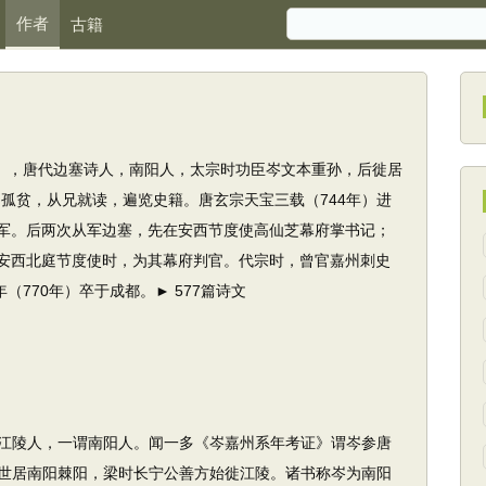
作者
古籍
0年），唐代边塞诗人，南阳人，太宗时功臣岑文本重孙，后徙居
参早岁孤贫，从兄就读，遍览史籍。唐玄宗天宝三载（744年）进
军。后两次从军边塞，先在安西节度使高仙芝幕府掌书记；
安西北庭节度使时，为其幕府判官。代宗时，曾官嘉州刺史
（770年）卒于成都。► 577篇诗文
陵人，一谓南阳人。闻一多《岑嘉州系年考证》谓岑参唐
世居南阳棘阳，梁时长宁公善方始徙江陵。诸书称岑为南阳