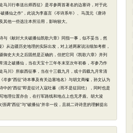
马川行奉送出师西征》是岑参两首著名的边塞诗，对于此
冬破播仙之作"，此说为李嘉言《岑诗系年》、马茂元《唐诗
及其他一些选注本所沿用，影响较大。
与《献封大夫破播仙凯歌六章》同指一事，似不妥当，然
质疑》从边疆历史地理的实际出发，对上述两家说法细加考察，
摄御史大夫之后固然是正确的，但把它同《凯歌六章》并列
常清之破播仙，当在天宝十三年冬末至次年初春，岑参乃作
走马川》所叙西征事，当在十三载九月，或十四载九月常清
《岑参"西征"诗本事及有关边塞地名》与胡文商榷，孙文认为
诗中的"西征"即是征讨入寇吐蕃（而不是征回纥），同时也是
写地理位置亦合，在行军路线和地点上也无矛盾。胡大浚
次强调"西征"与"破播仙"并非一役，且就二诗诗意的理解提出