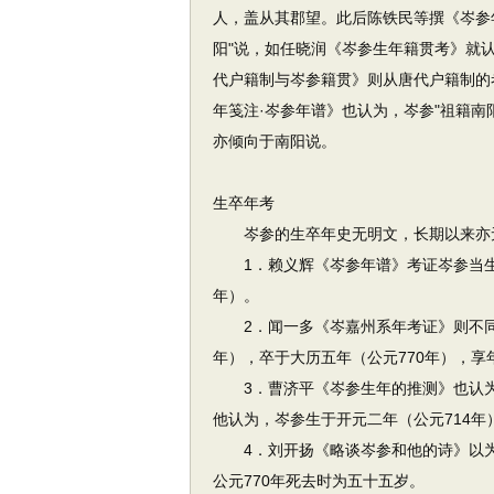
人，盖从其郡望。此后陈铁民等撰《岑参
阳"说，如任晓润《岑参生年籍贯考》就
代户籍制与岑参籍贯》则从唐代户籍制的
年笺注·岑参年谱》也认为，岑参"祖籍南
亦倾向于南阳说。
生卒年考
岑参的生卒年史无明文，长期以来亦无
1．赖义辉《岑参年谱》考证岑参当生于
年）。
2．闻一多《岑嘉州系年考证》则不同意
年），卒于大历五年（公元770年），
3．曹济平《岑参生年的推测》也认为
他认为，岑参生于开元二年（公元714
4．刘开扬《略谈岑参和他的诗》以为岑
公元770年死去时为五十五岁。